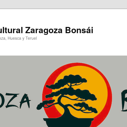
ltural Zaragoza Bonsái
oza, Huesca y Teruel