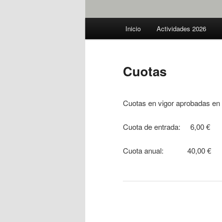
M
Inicio
Actividades 2026
e
n
ú
Cuotas
p
r
i
Cuotas en vigor aprobadas en 
n
c
Cuota de entrada: 6,00 €
i
p
Cuota anual: 40,00 €
a
l