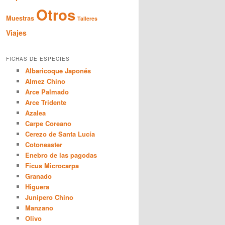
Otros
Muestras
Talleres
Viajes
FICHAS DE ESPECIES
Albaricoque Japonés
Almez Chino
Arce Palmado
Arce Tridente
Azalea
Carpe Coreano
Cerezo de Santa Lucía
Cotoneaster
Enebro de las pagodas
Ficus Microcarpa
Granado
Higuera
Junipero Chino
Manzano
Olivo