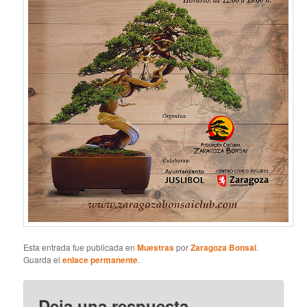
Esta entrada fue publicada en
Muestras
por
Zaragoza Bonsai
.
Guarda el
enlace permanente
.
Deja una respuesta