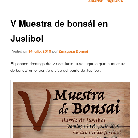
r
N
←
Anterior
Siguiente
→
i
a
n
v
c
e
V Muestra de bonsái en
i
g
p
a
Juslibol
a
c
l
i
Posted on
14 julio, 2019
por
Zaragoza Bonsai
ó
n
El pasado domingo día 23 de Junio, tuvo lugar la quinta muestra
d
de bonsai en el centro cívico del barrio de Juslibol.
e
e
n
t
r
a
d
a
s